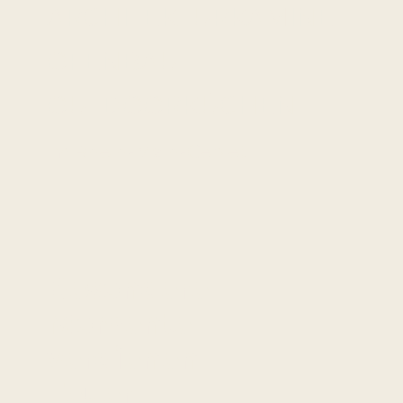
ARCHITEKTURKAMINE
OFENBAU
OUTDOORKÜCHEN
im Rhein-Main-Gebiet
Besondere
Momente
verdienen
Feuer.